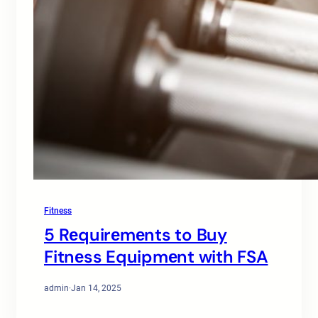
Fitness
5 Rеquirеmеnts to Buy
Fitnеss Equipmеnt with FSA
admin
·
Jan 14, 2025