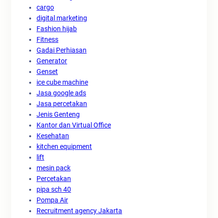
cargo
digital marketing
Fashion hijab
Fitness
Gadai Perhiasan
Generator
Genset
ice cube machine
Jasa google ads
Jasa percetakan
Jenis Genteng
Kantor dan Virtual Office
Kesehatan
kitchen equipment
lift
mesin pack
Percetakan
pipa sch 40
Pompa Air
Recruitment agency Jakarta