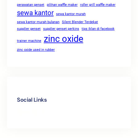
perawatan genset
pilihan waffle maker
roller grill waffle maker
sewa kantor
sewa kantor murah
sewa kantor murah bulanan
Silent Blender Terdekat
supplier genset
supplier genset perkins
tips iklan di facebook
zinc oxide
trainer machine
zinc oxide used in rubber
Social Links
Facebook
Twitter
LinkedIn
Instagram