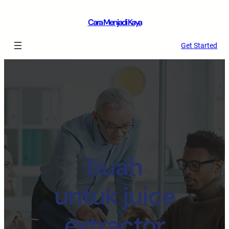
Cara Menjadi Kaya
Get Started
buah
untuk juice
extractor