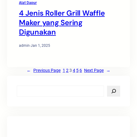
Alat Dapur
4 Jenis Roller Grill Waffle
Maker yang Sering
Digunakan
admin
·
Jan 1, 2025
←
Previous Page
1
2
3
4
5
6
Next Page
→
S
e
a
r
c
h