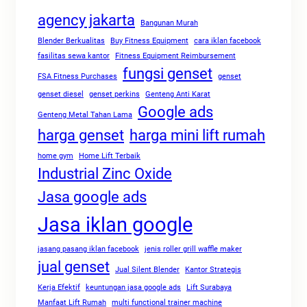
agency jakarta
Bangunan Murah
Blender Berkualitas
Buy Fitness Equipment
cara iklan facebook
fasilitas sewa kantor
Fitness Equipment Reimbursement
fungsi genset
FSA Fitness Purchases
genset
genset diesel
genset perkins
Genteng Anti Karat
Google ads
Genteng Metal Tahan Lama
harga genset
harga mini lift rumah
home gym
Home Lift Terbaik
Industrial Zinc Oxide
Jasa google ads
Jasa iklan google
jasang pasang iklan facebook
jenis roller grill waffle maker
jual genset
Jual Silent Blender
Kantor Strategis
Kerja Efektif
keuntungan jasa google ads
Lift Surabaya
Manfaat Lift Rumah
multi functional trainer machine