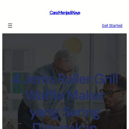
Cara Menjadi Kaya
Get Started
4 Jenis Roller Grill
Waffle Maker
yang Sering
Digunakan