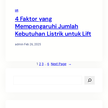
lift
4 Faktor yang
Mempengaruhi Jumlah
Kebutuhan Listrik untuk Lift
admin
·
Feb 26, 2025
1
2
3
…
6
Next Page
→
S
e
a
r
c
h