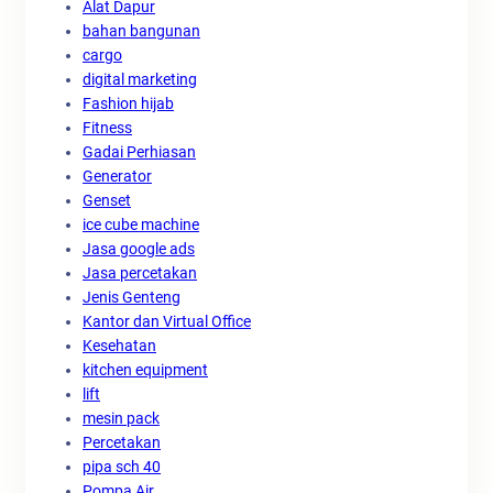
Alat Dapur
bahan bangunan
cargo
digital marketing
Fashion hijab
Fitness
Gadai Perhiasan
Generator
Genset
ice cube machine
Jasa google ads
Jasa percetakan
Jenis Genteng
Kantor dan Virtual Office
Kesehatan
kitchen equipment
lift
mesin pack
Percetakan
pipa sch 40
Pompa Air