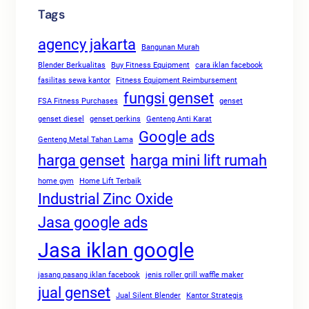
Tags
agency jakarta
Bangunan Murah
Blender Berkualitas
Buy Fitness Equipment
cara iklan facebook
fasilitas sewa kantor
Fitness Equipment Reimbursement
fungsi genset
FSA Fitness Purchases
genset
genset diesel
genset perkins
Genteng Anti Karat
Google ads
Genteng Metal Tahan Lama
harga genset
harga mini lift rumah
home gym
Home Lift Terbaik
Industrial Zinc Oxide
Jasa google ads
Jasa iklan google
jasang pasang iklan facebook
jenis roller grill waffle maker
jual genset
Jual Silent Blender
Kantor Strategis