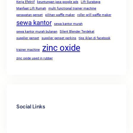
Kerja Efektif
keuntungan jasa google ads
Lift Surabaya
Manfaat Lift Rumah
multi functional trainer machine
perawatan genset
pilihan waffle maker
roller grill waffle maker
sewa kantor
sewa kantor murah
sewa kantor murah bulanan
Silent Blender Terdekat
supplier genset
supplier genset perkins
tips iklan di facebook
zinc oxide
trainer machine
zinc oxide used in rubber
Social Links
Facebook
Twitter
LinkedIn
Instagram