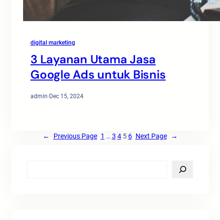
digital marketing
3 Layanan Utama Jasa
Google Ads untuk Bisnis
admin
·
Dec 15, 2024
←
Previous Page
1
…
3
4
5
6
Next Page
→
S
e
a
r
c
h