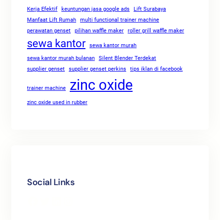
Kerja Efektif
keuntungan jasa google ads
Lift Surabaya
Manfaat Lift Rumah
multi functional trainer machine
perawatan genset
pilihan waffle maker
roller grill waffle maker
sewa kantor
sewa kantor murah
sewa kantor murah bulanan
Silent Blender Terdekat
supplier genset
supplier genset perkins
tips iklan di facebook
zinc oxide
trainer machine
zinc oxide used in rubber
Social Links
Facebook
Twitter
LinkedIn
Instagram