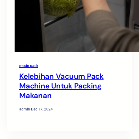
mesin pack
Kelebihan Vacuum Pack
Machine Untuk Packing
Makanan
admin
·
Dec 17, 2024