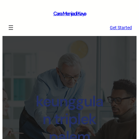
Cara Menjadi Kaya
Get Started
keunggula
n triplek
palem