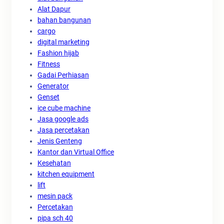
Alat Dapur
bahan bangunan
cargo
digital marketing
Fashion hijab
Fitness
Gadai Perhiasan
Generator
Genset
ice cube machine
Jasa google ads
Jasa percetakan
Jenis Genteng
Kantor dan Virtual Office
Kesehatan
kitchen equipment
lift
mesin pack
Percetakan
pipa sch 40