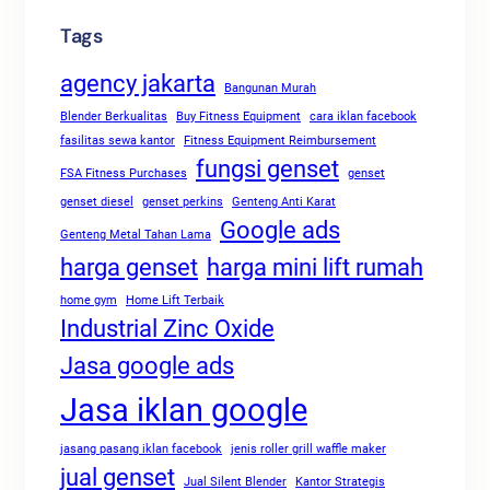
Tags
agency jakarta
Bangunan Murah
Blender Berkualitas
Buy Fitness Equipment
cara iklan facebook
fasilitas sewa kantor
Fitness Equipment Reimbursement
fungsi genset
FSA Fitness Purchases
genset
genset diesel
genset perkins
Genteng Anti Karat
Google ads
Genteng Metal Tahan Lama
harga genset
harga mini lift rumah
home gym
Home Lift Terbaik
Industrial Zinc Oxide
Jasa google ads
Jasa iklan google
jasang pasang iklan facebook
jenis roller grill waffle maker
jual genset
Jual Silent Blender
Kantor Strategis