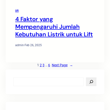
lift
4 Faktor yang
Mempengaruhi Jumlah
Kebutuhan Listrik untuk Lift
admin
·
Feb 26, 2025
1
2
3
…
6
Next Page
→
S
e
a
r
c
h