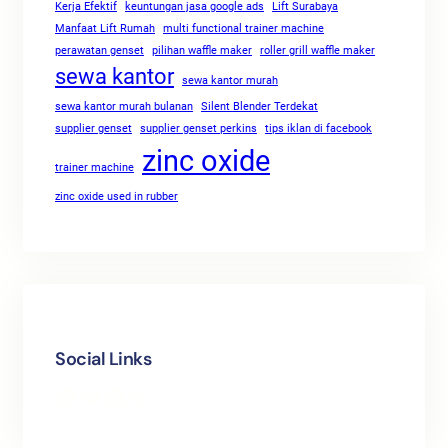
Kerja Efektif
keuntungan jasa google ads
Lift Surabaya
Manfaat Lift Rumah
multi functional trainer machine
perawatan genset
pilihan waffle maker
roller grill waffle maker
sewa kantor
sewa kantor murah
sewa kantor murah bulanan
Silent Blender Terdekat
supplier genset
supplier genset perkins
tips iklan di facebook
zinc oxide
trainer machine
zinc oxide used in rubber
Social Links
Facebook
Twitter
LinkedIn
Instagram