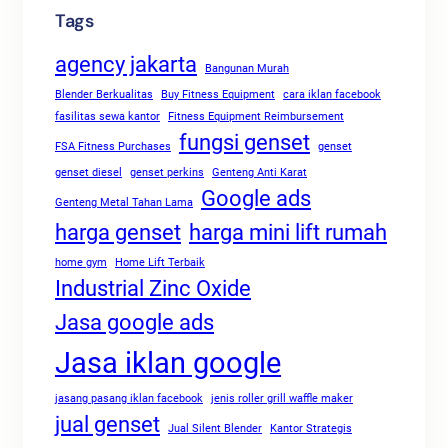
Tags
agency jakarta
Bangunan Murah
Blender Berkualitas
Buy Fitness Equipment
cara iklan facebook
fasilitas sewa kantor
Fitness Equipment Reimbursement
fungsi genset
FSA Fitness Purchases
genset
genset diesel
genset perkins
Genteng Anti Karat
Google ads
Genteng Metal Tahan Lama
harga genset
harga mini lift rumah
home gym
Home Lift Terbaik
Industrial Zinc Oxide
Jasa google ads
Jasa iklan google
jasang pasang iklan facebook
jenis roller grill waffle maker
jual genset
Jual Silent Blender
Kantor Strategis