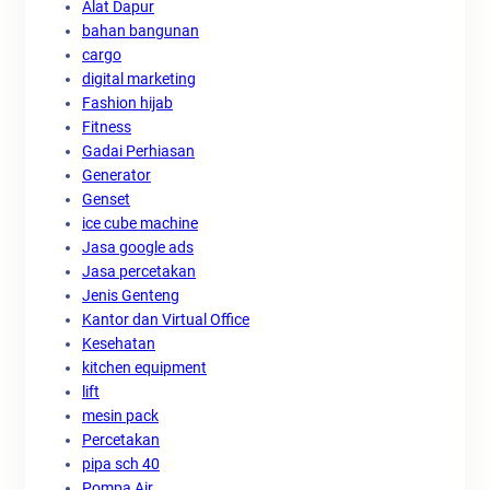
Alat Dapur
bahan bangunan
cargo
digital marketing
Fashion hijab
Fitness
Gadai Perhiasan
Generator
Genset
ice cube machine
Jasa google ads
Jasa percetakan
Jenis Genteng
Kantor dan Virtual Office
Kesehatan
kitchen equipment
lift
mesin pack
Percetakan
pipa sch 40
Pompa Air