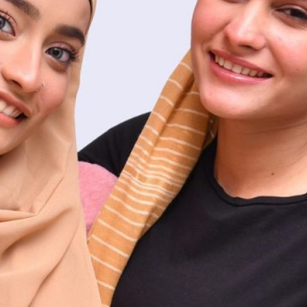
Percetakan
pipa sch 40
Pompa Air
Recruitment agency Jakarta
seo
Sewa Kantor
triplek
Uncategorized
Virtual Office Jakarta Selatan Murah
Zinc Oxide
zinc oxide pharmaceutical use
Recent Posts