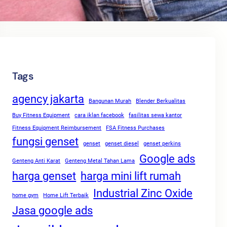
Tags
agency jakarta
Bangunan Murah
Blender Berkualitas
Buy Fitness Equipment
cara iklan facebook
fasilitas sewa kantor
Fitness Equipment Reimbursement
FSA Fitness Purchases
fungsi genset
genset
genset diesel
genset perkins
Google ads
Genteng Anti Karat
Genteng Metal Tahan Lama
harga genset
harga mini lift rumah
Industrial Zinc Oxide
home gym
Home Lift Terbaik
Jasa google ads