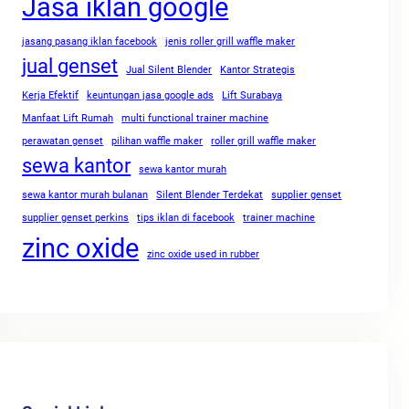
Jasa iklan google
jasang pasang iklan facebook
jenis roller grill waffle maker
jual genset
Jual Silent Blender
Kantor Strategis
Kerja Efektif
keuntungan jasa google ads
Lift Surabaya
Manfaat Lift Rumah
multi functional trainer machine
perawatan genset
pilihan waffle maker
roller grill waffle maker
sewa kantor
sewa kantor murah
sewa kantor murah bulanan
Silent Blender Terdekat
supplier genset
supplier genset perkins
tips iklan di facebook
trainer machine
zinc oxide
zinc oxide used in rubber