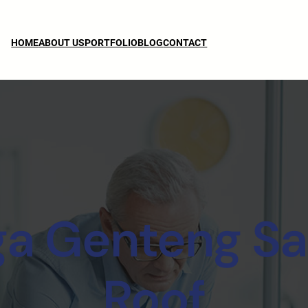
HOME
ABOUT US
PORTFOLIO
BLOG
CONTACT
ga Genteng Sa
Roof