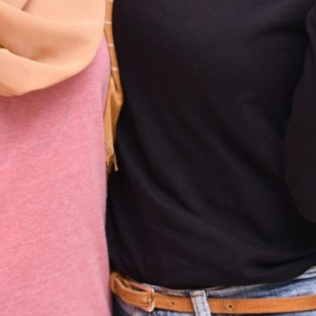
Hal yang Perlu Diperhatikan Sebelum
Melakukan Gadai Emas Jakarta Barat
July 29, 2026
Supplier Hijab Printing, Layanan yang
Membantu Ciptakan Desain Custom Secara
Massal Berkualitas Tinggi
April 19, 2026
Jenis Genteng Rumah Modern, Harga
Terjangkau dengan Kualitas Maksimal
April 13, 2026
Mobile IV Drip Bali, A Quick Way to Maintain
Health
April 11, 2026
Services Vaccination Bali, A Practical Health
Solution for Travelers
April 6, 2026