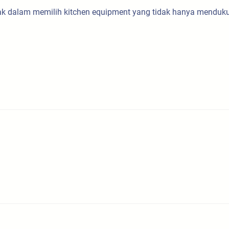
ijak dalam memilih kitchen equipment yang tidak hanya menduku