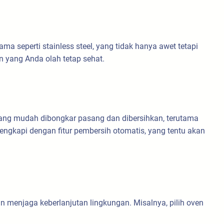
ama seperti stainless steel, yang tidak hanya awet tetapi
n yang Anda olah tetap sehat.
ang mudah dibongkar pasang dan dibersihkan, terutama
engkapi dengan fitur pembersih otomatis, yang tentu akan
n menjaga keberlanjutan lingkungan. Misalnya, pilih oven