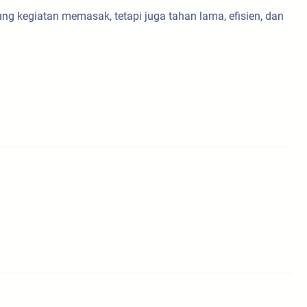
ng kegiatan memasak, tetapi juga tahan lama, efisien, dan