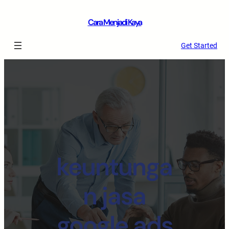
Cara Menjadi Kaya
Get Started
keuntunga
n jasa
google ads