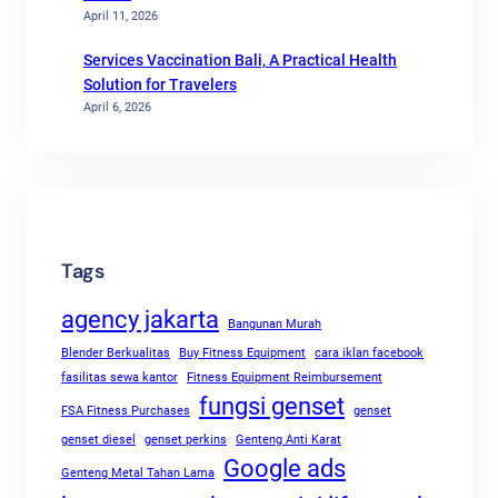
April 11, 2026
Services Vaccination Bali, A Practical Health
Solution for Travelers
April 6, 2026
Tags
agency jakarta
Bangunan Murah
Blender Berkualitas
Buy Fitness Equipment
cara iklan facebook
fasilitas sewa kantor
Fitness Equipment Reimbursement
fungsi genset
FSA Fitness Purchases
genset
genset diesel
genset perkins
Genteng Anti Karat
Google ads
Genteng Metal Tahan Lama