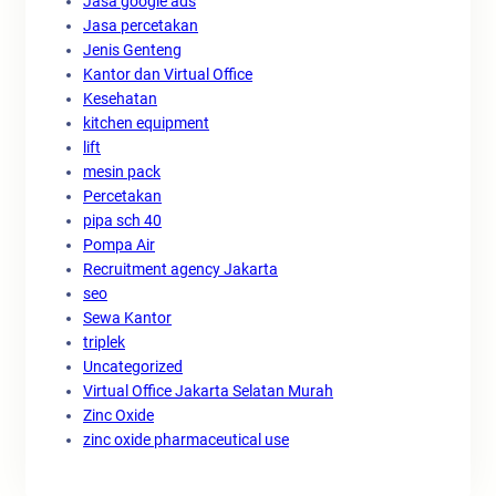
Jasa google ads
Jasa percetakan
Jenis Genteng
Kantor dan Virtual Office
Kesehatan
kitchen equipment
lift
mesin pack
Percetakan
pipa sch 40
Pompa Air
Recruitment agency Jakarta
seo
Sewa Kantor
triplek
Uncategorized
Virtual Office Jakarta Selatan Murah
Zinc Oxide
zinc oxide pharmaceutical use