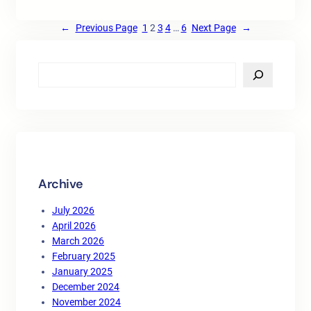
←
Previous Page
1
2
3
4
…
6
Next Page
→
S
e
a
r
c
h
Archive
July 2026
April 2026
March 2026
February 2025
January 2025
December 2024
November 2024