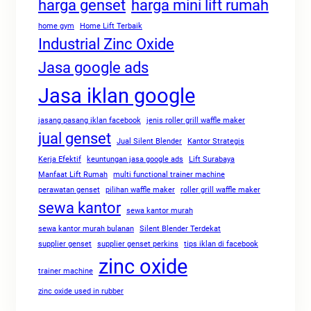
harga genset
harga mini lift rumah
home gym
Home Lift Terbaik
Industrial Zinc Oxide
Jasa google ads
Jasa iklan google
jasang pasang iklan facebook
jenis roller grill waffle maker
jual genset
Jual Silent Blender
Kantor Strategis
Kerja Efektif
keuntungan jasa google ads
Lift Surabaya
Manfaat Lift Rumah
multi functional trainer machine
perawatan genset
pilihan waffle maker
roller grill waffle maker
sewa kantor
sewa kantor murah
sewa kantor murah bulanan
Silent Blender Terdekat
supplier genset
supplier genset perkins
tips iklan di facebook
zinc oxide
trainer machine
zinc oxide used in rubber