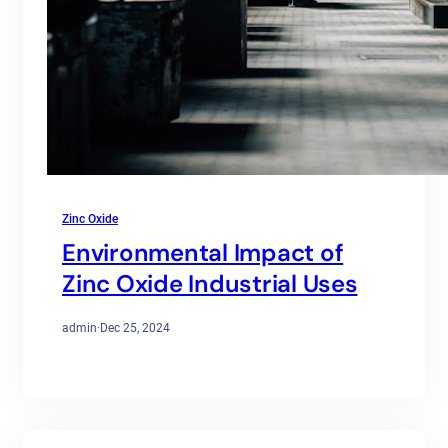
Zinc Oxide
Environmental Impact of
Zinc Oxide Industrial Uses
admin
·
Dec 25, 2024