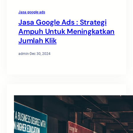
Jasa google ads
Jasa Google Ads : Strategi
Ampuh Untuk Meningkatkan
Jumlah Klik
admin
·
Dec 30, 2024