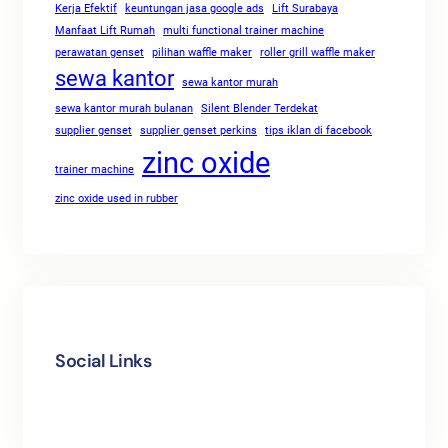
Kerja Efektif
keuntungan jasa google ads
Lift Surabaya
Manfaat Lift Rumah
multi functional trainer machine
perawatan genset
pilihan waffle maker
roller grill waffle maker
sewa kantor
sewa kantor murah
sewa kantor murah bulanan
Silent Blender Terdekat
supplier genset
supplier genset perkins
tips iklan di facebook
zinc oxide
trainer machine
zinc oxide used in rubber
Social Links
Facebook
Twitter
LinkedIn
Instagram