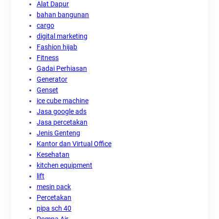
Alat Dapur
bahan bangunan
cargo
digital marketing
Fashion hijab
Fitness
Gadai Perhiasan
Generator
Genset
ice cube machine
Jasa google ads
Jasa percetakan
Jenis Genteng
Kantor dan Virtual Office
Kesehatan
kitchen equipment
lift
mesin pack
Percetakan
pipa sch 40
Pompa Air