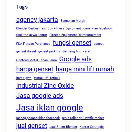
Tags
agency jakarta
Bangunan Murah
Blender Berkualitas
Buy Fitness Equipment
cara iklan facebook
fasilitas sewa kantor
Fitness Equipment Reimbursement
fungsi genset
FSA Fitness Purchases
genset
genset diesel
genset perkins
Genteng Anti Karat
Google ads
Genteng Metal Tahan Lama
harga genset
harga mini lift rumah
home gym
Home Lift Terbaik
Industrial Zinc Oxide
Jasa google ads
Jasa iklan google
jasang pasang iklan facebook
jenis roller grill waffle maker
jual genset
Jual Silent Blender
Kantor Strategis