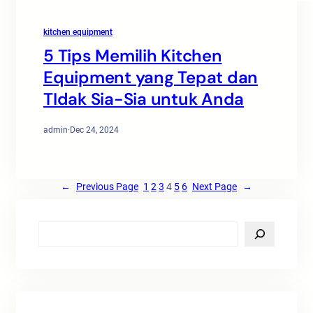
kitchen equipment
5 Tips Memilih Kitchen
Equipment yang Tepat dan
TIdak Sia-Sia untuk Anda
admin
·
Dec 24, 2024
←
Previous Page
1
2
3
4
5
6
Next Page
→
S
e
a
r
c
h