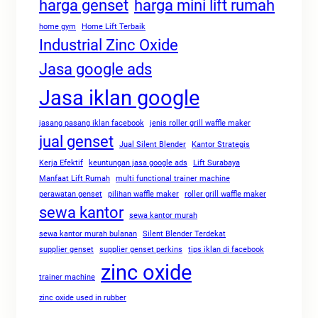
harga genset
harga mini lift rumah
home gym
Home Lift Terbaik
Industrial Zinc Oxide
Jasa google ads
Jasa iklan google
jasang pasang iklan facebook
jenis roller grill waffle maker
jual genset
Jual Silent Blender
Kantor Strategis
Kerja Efektif
keuntungan jasa google ads
Lift Surabaya
Manfaat Lift Rumah
multi functional trainer machine
perawatan genset
pilihan waffle maker
roller grill waffle maker
sewa kantor
sewa kantor murah
sewa kantor murah bulanan
Silent Blender Terdekat
supplier genset
supplier genset perkins
tips iklan di facebook
zinc oxide
trainer machine
zinc oxide used in rubber