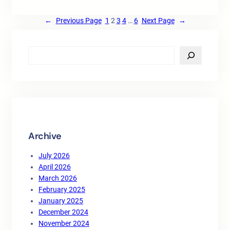
←
Previous Page
1
2
3
4
…
6
Next Page
→
S
e
a
r
c
h
Archive
July 2026
April 2026
March 2026
February 2025
January 2025
December 2024
November 2024