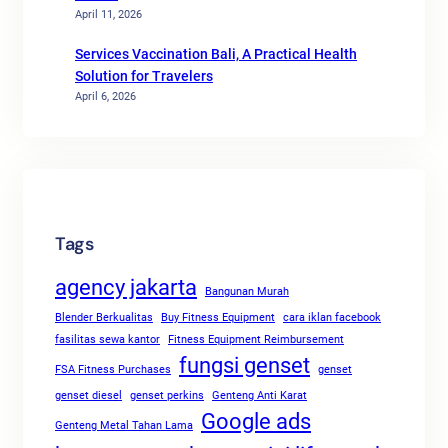
April 11, 2026
Services Vaccination Bali, A Practical Health
Solution for Travelers
April 6, 2026
Tags
agency jakarta
Bangunan Murah
Blender Berkualitas
Buy Fitness Equipment
cara iklan facebook
fasilitas sewa kantor
Fitness Equipment Reimbursement
fungsi genset
FSA Fitness Purchases
genset
genset diesel
genset perkins
Genteng Anti Karat
Google ads
Genteng Metal Tahan Lama