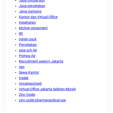
Jasa google ads
Jasa percetakan
Jenis Genteng
Kantor dan Virtual Office
Kesehatan
kitchen equipment
lift
mesin pack
Percetakan
pipa sch 40
Pompa Air
Recruitment agency Jakarta
seo
Sewa Kantor
triplek
Uncategorized
Virtual Office Jakarta Selatan Murah
Zinc Oxide
zinc oxide pharmaceutical use