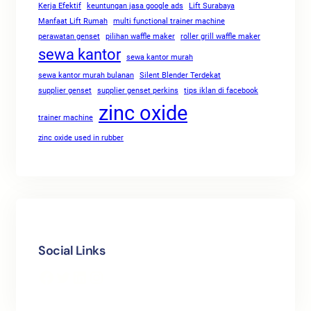
Kerja Efektif
keuntungan jasa google ads
Lift Surabaya
Manfaat Lift Rumah
multi functional trainer machine
perawatan genset
pilihan waffle maker
roller grill waffle maker
sewa kantor
sewa kantor murah
sewa kantor murah bulanan
Silent Blender Terdekat
supplier genset
supplier genset perkins
tips iklan di facebook
zinc oxide
trainer machine
zinc oxide used in rubber
Social Links
Facebook
Twitter
LinkedIn
Instagram