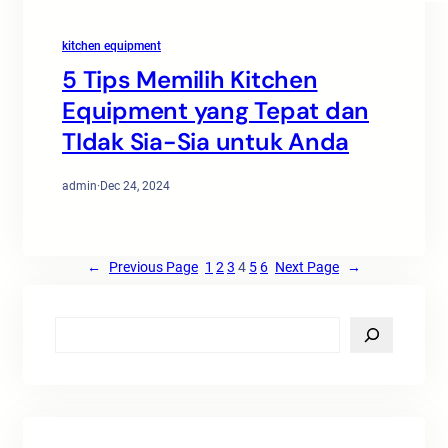
kitchen equipment
5 Tips Memilih Kitchen
Equipment yang Tepat dan
TIdak Sia-Sia untuk Anda
admin
·
Dec 24, 2024
←
Previous Page
1
2
3
4
5
6
Next Page
→
S
e
a
r
c
h