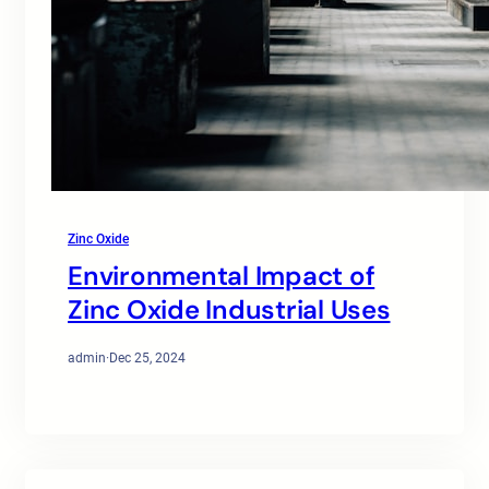
Zinc Oxide
Environmental Impact of
Zinc Oxide Industrial Uses
admin
·
Dec 25, 2024