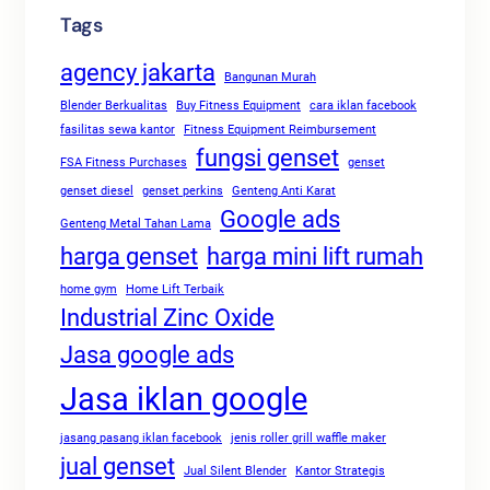
Tags
agency jakarta
Bangunan Murah
Blender Berkualitas
Buy Fitness Equipment
cara iklan facebook
fasilitas sewa kantor
Fitness Equipment Reimbursement
fungsi genset
FSA Fitness Purchases
genset
genset diesel
genset perkins
Genteng Anti Karat
Google ads
Genteng Metal Tahan Lama
harga genset
harga mini lift rumah
home gym
Home Lift Terbaik
Industrial Zinc Oxide
Jasa google ads
Jasa iklan google
jasang pasang iklan facebook
jenis roller grill waffle maker
jual genset
Jual Silent Blender
Kantor Strategis