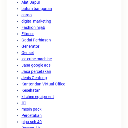
Alat Dapur
bahan bangunan
cargo
digital marketing
Fashion hijab
Fitness
Gadai Perhiasan
Generator
Genset
ice cube machine
Jasa google ads
Jasa percetakan
Jenis Genteng
Kantor dan Virtual Office
Kesehatan
kitchen equipment
lift
mesin pack
Percetakan
pipa sch 40
Pompa Air