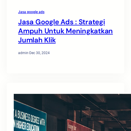
Jasa google ads
Jasa Google Ads : Strategi
Ampuh Untuk Meningkatkan
Jumlah Klik
admin
·
Dec 30, 2024