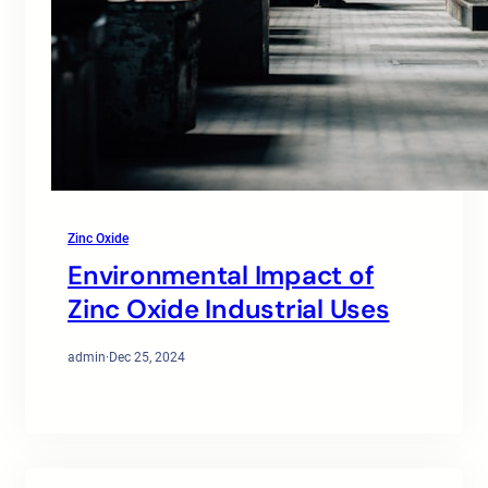
Zinc Oxide
Environmental Impact of
Zinc Oxide Industrial Uses
admin
·
Dec 25, 2024