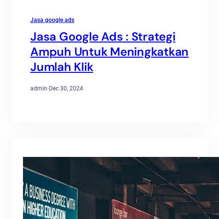
Jasa google ads
Jasa Google Ads : Strategi
Ampuh Untuk Meningkatkan
Jumlah Klik
admin
·
Dec 30, 2024