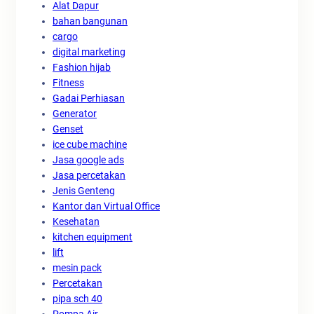
Alat Dapur
bahan bangunan
cargo
digital marketing
Fashion hijab
Fitness
Gadai Perhiasan
Generator
Genset
ice cube machine
Jasa google ads
Jasa percetakan
Jenis Genteng
Kantor dan Virtual Office
Kesehatan
kitchen equipment
lift
mesin pack
Percetakan
pipa sch 40
Pompa Air