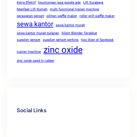
Kerja Efektif
keuntungan jasa google ads
Lift Surabaya
Manfaat Lift Rumah
multi functional trainer machine
perawatan genset
pilihan waffle maker
roller grill waffle maker
sewa kantor
sewa kantor murah
sewa kantor murah bulanan
Silent Blender Terdekat
supplier genset
supplier genset perkins
tips iklan di facebook
zinc oxide
trainer machine
zinc oxide used in rubber
Social Links
Facebook
Twitter
LinkedIn
Instagram