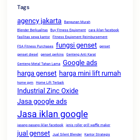
Tags
agency jakarta
Bangunan Murah
Blender Berkualitas
Buy Fitness Equipment
cara iklan facebook
fasilitas sewa kantor
Fitness Equipment Reimbursement
fungsi genset
FSA Fitness Purchases
genset
genset diesel
genset perkins
Genteng Anti Karat
Google ads
Genteng Metal Tahan Lama
harga genset
harga mini lift rumah
home gym
Home Lift Terbaik
Industrial Zinc Oxide
Jasa google ads
Jasa iklan google
jasang pasang iklan facebook
jenis roller grill waffle maker
jual genset
Jual Silent Blender
Kantor Strategis