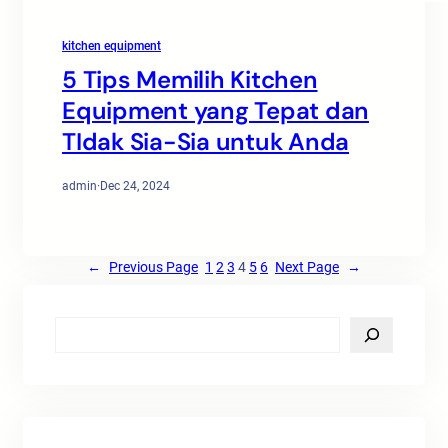
kitchen equipment
5 Tips Memilih Kitchen
Equipment yang Tepat dan
TIdak Sia-Sia untuk Anda
admin
·
Dec 24, 2024
←
Previous Page
1
2
3
4
5
6
Next Page
→
S
e
a
r
c
h